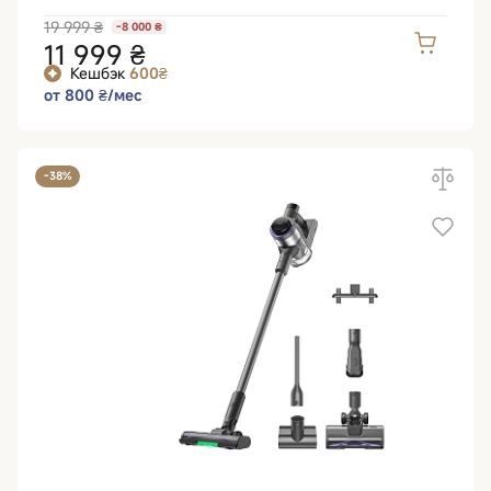
19 999 ₴
-8 000 ₴
11 999 ₴
Кешбэк
600₴
от 800 ₴/мес
-38%