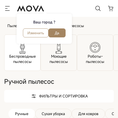
Ваш город ?
Пылесосы
Аккумуляторные пылесосы
Изменить
Да
Беспроводные
Моющие
Роботы-
пылесосы
пылесосы
пылесосы
Ручной пылесос
ФИЛЬТРЫ И СОРТИРОВКА
Ручные
Сухая уборка
Для ковров
С L