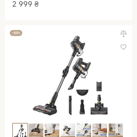
2 999 ₴
-50%