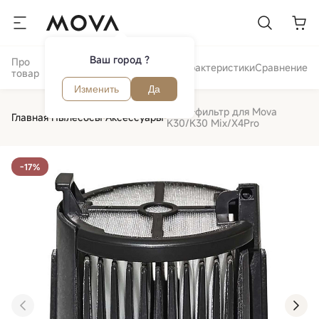
Ваш город ?
Про
Отзывы и
Обзор
Характеристики
Сравнение
товар
вопросы
Изменить
Да
HEPA-фильтр для Mova
Главная
Пылесосы
Аксессуары
K30/K30 Mix/X4Pro
-17%
‹
›