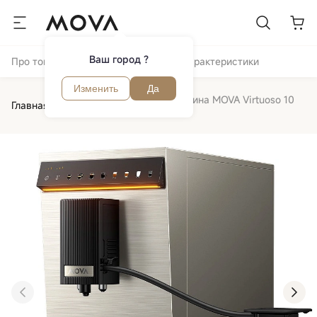
Ваш город ?
Про товар
Отзывы и вопросы
Обзор
Характеристики
Изменить
Да
Кофемашина MOVA Virtuoso 10
Главная
Кухня
Кофемашины
Pro Gold
‹
›