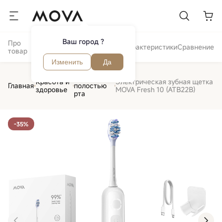
Ваш город ?
Про
Отзывы и
Обзор
Характеристики
Сравнение
товар
вопросы
Изменить
Да
Уход за
Красота и
Электрическая зубная щетка
Главная
полостью
здоровье
MOVA Fresh 10 (ATB22B)
рта
-35%
‹
›