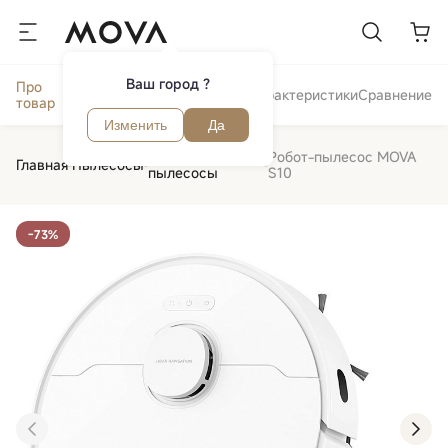
Ваш город ?
Про
Отзывы и
Обзор
Характеристики
Сравнение
товар
вопросы
Изменить
Да
Роботы
Робот-пылесос MOVA
Главная
Пылесосы
пылесосы
S10
-73%
‹
›