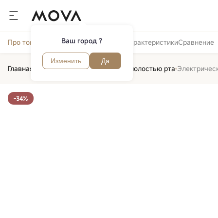
Ваш город ?
Про товар
Отзывы и вопросы
Обзор
Характеристики
Сравнение
Изменить
Да
Главная
Красота и здоровье
Уход за полостью рта
Электрическ
-34%