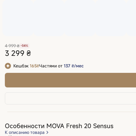
4 999 ₴
-34%
3 299 ₴
Кешбэк
165₴
Частями от
137 ₴/мес
Особенности MOVA Fresh 20 Sensus
К описанию товара