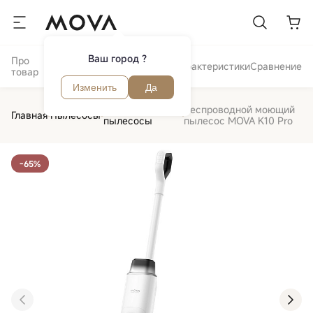
Ваш город ?
Про
Отзывы и
Обзор
Характеристики
Сравнение
товар
вопросы
Изменить
Да
Аккумуляторные
Беспроводной моющий
Главная
Пылесосы
пылесосы
пылесос MOVA K10 Pro
-65%
‹
›