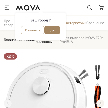
Ваш город ?
Про
Отзывы и
Обзор
Характеристики
Сравнение
товар
вопросы
Изменить
Да
Роботы
Робот пылесос MOVA E20s
Главная
Пылесосы
пылесосы
Pro-EUA
-27%
‹
›