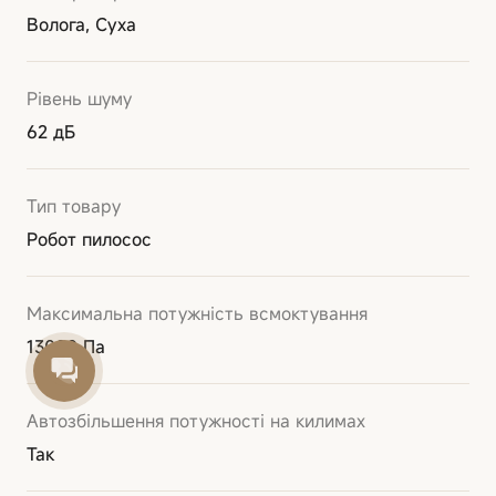
Волога, Суха
Рівень шуму
62 дБ
Тип товару
Робот пилосос
Максимальна потужність всмоктування
13000 Па
Автозбільшення потужності на килимах
Так