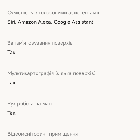
Сумісність з голосовими асистентами
Siri, Amazon Alexa, Google Assistant
Запам'ятовування поверхів
Так
Мультикартографія (кілька поверхів)
Так
Рух робота на мапі
Так
Відеомоніторинг приміщення