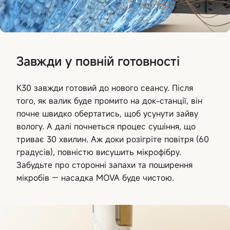
Завжди у повній готовності
K30 завжди готовий до нового сеансу. Після
того, як валик буде промито на док-станції, він
почне швидко обертатись, щоб усунути зайву
вологу. А далі почнеться процес сушіння, що
триває 30 хвилин. Аж доки розігріте повітря (60
градусів), повністю висушить мікрофібру.
Забудьте про сторонні запахи та поширення
мікробів — насадка MOVA буде чистою.