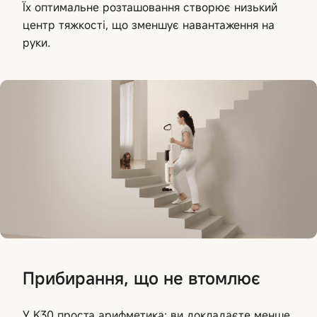
Їх оптимальне розташовання створює низький
центр тяжкості, що зменшує навантаження на
руки.
Прибирання, що не втомлює
У K30 проста арифметика: ви докладаєте менше