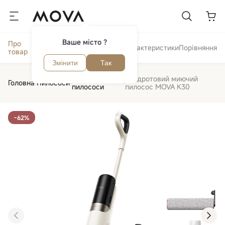
Ваше місто ?
Про
Відгуки та
Огляд
Характеристики
Порівняння
товар
питання
Змінити
Так
Акумуляторні
Бездротовий миючий
Головна
Пилососи
пилососи
пилосос MOVA K30
-62%
‹
›