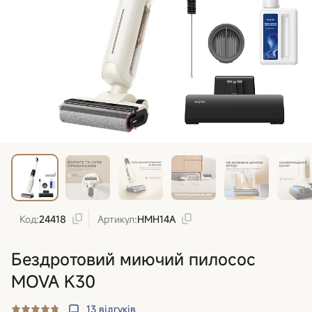
Код:
24418
Артикул:
HMH14A
Бездротовий миючий пилосос
MOVA K30
13
відгуків