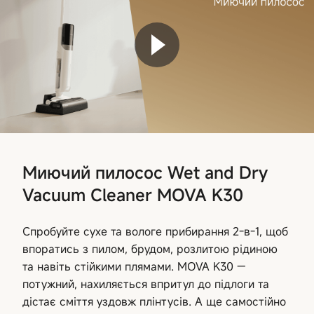
Миючий пилосос Wet and Dry
Vacuum Cleaner MOVA K30
Спробуйте сухе та вологе прибирання 2-в-1, щоб
впоратись з пилом, брудом, розлитою рідиною
та навіть стійкими плямами. MOVA K30 —
потужний, нахиляється впритул до підлоги та
дістає сміття уздовж плінтусів. А ще самостійно