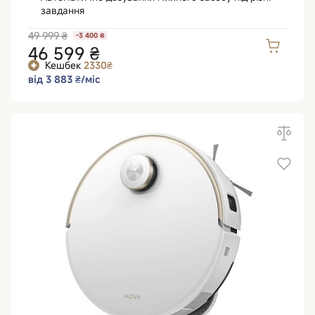
завдання
49 999 ₴
-3 400 ₴
46 599 ₴
Кешбек
2330₴
від 3 883 ₴/міс