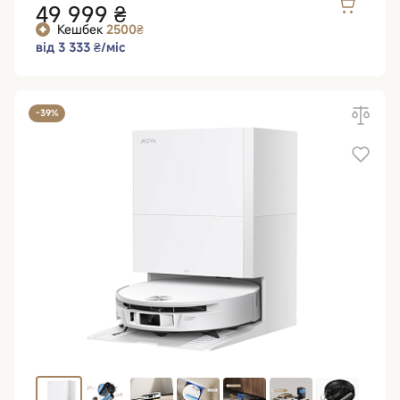
49 999 ₴
Кешбек
2500₴
від 3 333 ₴/міс
-39%