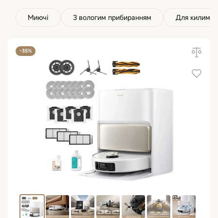
Миючі
З вологим прибиранням
Для килимів
-35%