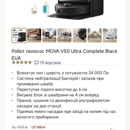
Робот пилосос MOVA V50 Ultra Complete Black
EUA
19
відгуків
Всмоктує пил і шерсть з потужністю 24 000 Па
Система нейтралізації бактерій і запахів при
промиванні швабр
Переступає пороги висотою до 6 см
Висуває блок зі швабрами на 4 см вперед
Прання, сушіння та дезінфекція ультрафіолетом
насадок на док-станції
Піднімає миючі насадки при заїзді на килим під час
вологого прибирання
76 999 ₴
-27 000 ₴