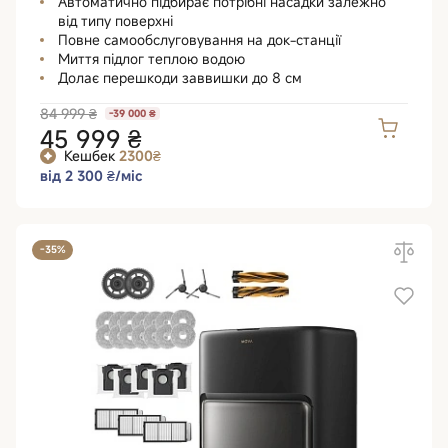
Автоматично підбирає потрібні насадки залежно
від типу поверхні
Повне самообслуговування на док-станції
Миття підлог теплою водою
Долає перешкоди заввишки до 8 см
84 999 ₴
-39 000 ₴
45 999 ₴
Кешбек
2300₴
від 2 300 ₴/міс
-35%