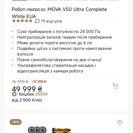
Робот-пилосос MOVA V50 Ultra Complete
White EUA
19
відгуків
Сухе прибирання з потужністю 24 000 Па
Нейтралізація запахів тварин після прибирання
Може долати пороги висотою до 6 см
Подвійна щітка з системою проти намотування
волосся
Повне самообслуговування на док-станції
Ультрафіолетова стерилізація насадок і
відеотрансляція з камери робота
76 999 ₴
-27 000 ₴
49 999 ₴
Кешбек
2500₴
від 2 500 ₴/міс
-46%