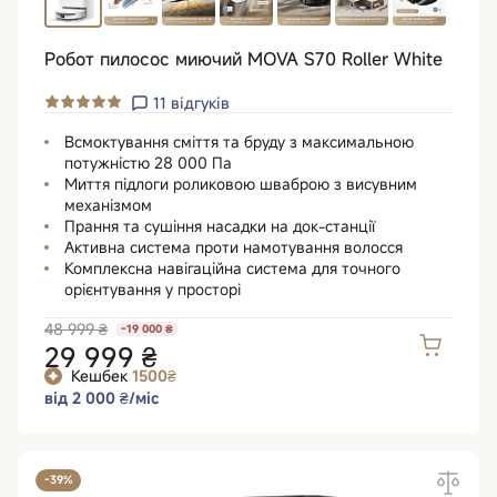
Робот пилосос миючий MOVA S70 Roller White
11
відгуків
Всмоктування сміття та бруду з максимальною
потужністю 28 000 Па
Миття підлоги роликовою шваброю з висувним
механізмом
Прання та сушіння насадки на док-станції
Активна система проти намотування волосся
Комплексна навігаційна система для точного
орієнтування у просторі
48 999 ₴
-19 000 ₴
29 999 ₴
Кешбек
1500₴
від 2 000 ₴/міс
-39%