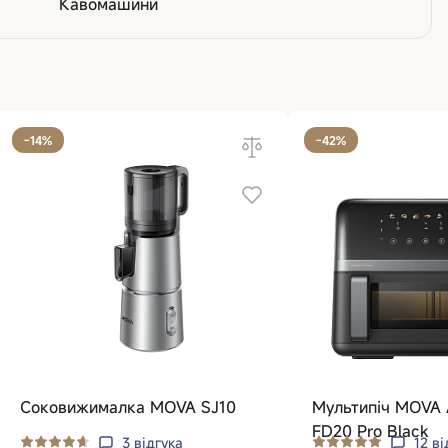
Кавомашини
-14%
-42%
Соковижималка MOVA SJ10
Мультипіч MOVA 
FD20 Pro Black
3
відгука
12
ві