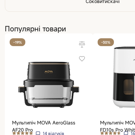
Соковитискачі
Популярні товари
-19%
-30%
Мультипіч MOVA AeroGlass
Мультипіч MOV
AF20 Pro
FD10s Pro Whi
14
відгуків
1