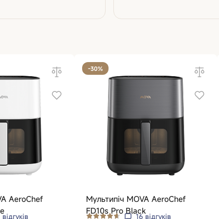
-30%
A AeroChef
Мультипіч MOVA AeroChef
te
FD10s Pro Black
6
відгуків
16
відгуків