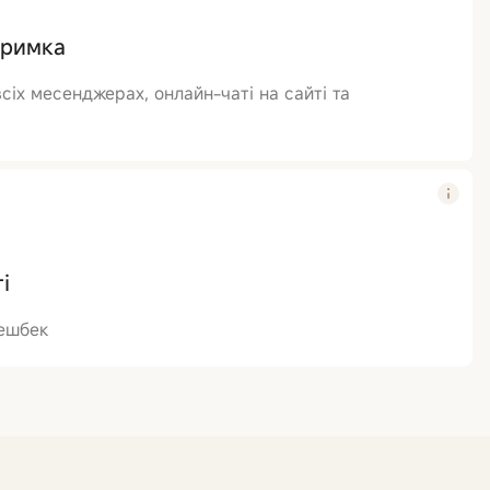
тримка
сіх месенджерах, онлайн-чаті на сайті та
і
кешбек