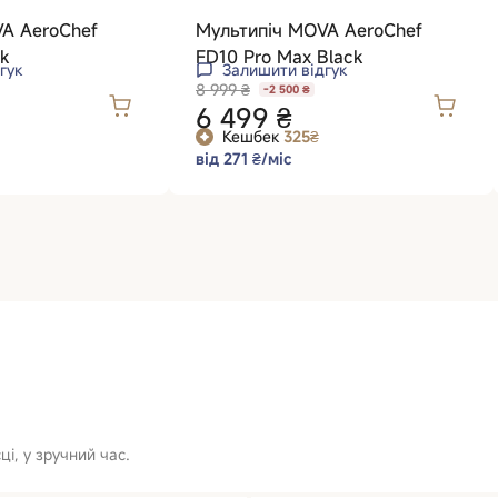
A AeroChef
Мультипіч MOVA AeroChef
k
FD10 Pro Max Black
гук
Залишити відгук
8 999 ₴
-2 500 ₴
6 499 ₴
Кешбек
325₴
від 271 ₴/міс
і, у зручний час.