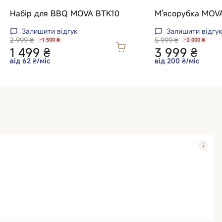
Набір для BBQ MOVA BTK10
М'ясорубка MOV
Залишити відгук
Залишити відгук
2 999 ₴
5 999 ₴
-1 500 ₴
-2 000 ₴
1 499 ₴
3 999 ₴
від 62 ₴/міс
від 200 ₴/міс