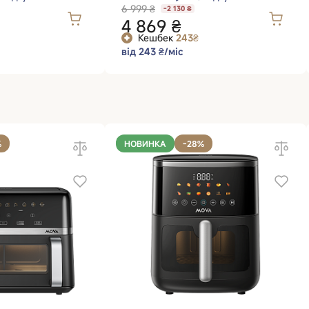
6 999 ₴
-2 130 ₴
4 869 ₴
Кешбек
243₴
від 243 ₴/міс
%
НОВИНКА
-28%