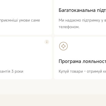
Багатоканальна під
йприємніші умови саме
Ми надаємо підтримку у в
телефоном.
Програма лояльност
антія 3 роки
Купуй товари - отримуй 