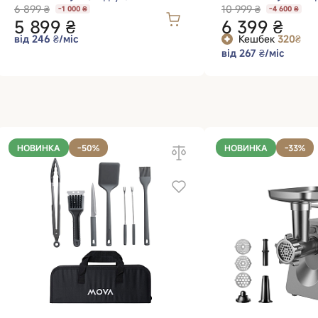
6 899 ₴
10 999 ₴
-1 000 ₴
-4 600 ₴
5 899 ₴
6 399 ₴
від 246 ₴/міс
Кешбек
320₴
від 267 ₴/міс
НОВИНКА
-50%
НОВИНКА
-33%