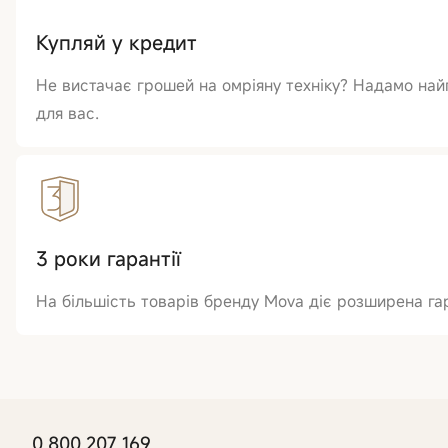
Купляй у кредит
Не вистачає грошей на омріяну техніку? Надамо на
для вас.
3 роки гарантії
На більшість товарів бренду Mova діє розширена гар
0 800 207 169