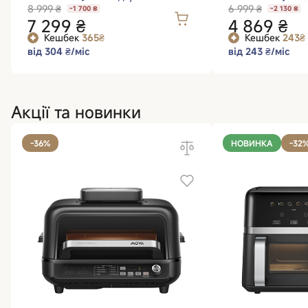
8 999 ₴
6 999 ₴
-1 700 ₴
-2 130 ₴
7 299 ₴
4 869 ₴
Кешбек
365₴
Кешбек
243₴
від 304 ₴/міс
від 243 ₴/міс
Акції та новинки
-36%
НОВИНКА
-32