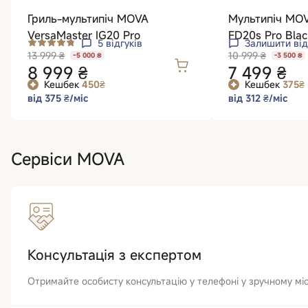
Гриль-мультипіч MOVA
Мультипіч MOV
VersaMaster IG20 Pro
FD20s Pro Blac
5
відгуків
Залишити від
13 999 ₴
10 999 ₴
-5 000 ₴
-3 500 ₴
8 999 ₴
7 499 ₴
Кешбек
450₴
Кешбек
375₴
від 375 ₴/міс
від 312 ₴/міс
Сервіси MOVA
Консультація з експертом
Отримайте особисту консультацію у телефоні у зручному місц