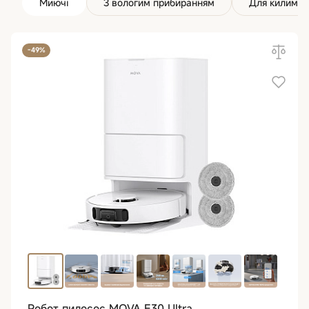
Миючі
З вологим прибиранням
Для килимів
-49%
Робот пилосос MOVA E30 Ultra