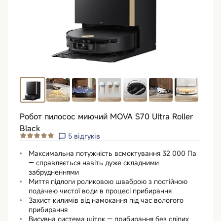
Робот пилосос миючий MOVA S70 Ultra Roller
Black
5
відгуків
Максимальна потужність всмоктування 32 000 Па
— справляється навіть дуже складними
забрудненнями
Миття підлоги роликовою шваброю з постійною
подачею чистої води в процесі прибирання
Захист килимів від намокання під час вологого
прибирання
Висувна система щіток — прибирання без сліпих