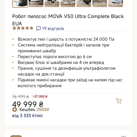
Робот пилосос MOVA V50 Ultra Complete Black
EUA
19
відгуків
Всмоктує пил і шерсть з потужністю 24 000 Па
Система нейтралізації бактерій і запахів при
промиванні швабр
Переступає пороги висотою до 6 см
Висуває блок зі швабрами на 4 см вперед
Прання, сушіння та дезінфекція ультрафіолетом
насадок на док-станції
Піднімає миючі насадки при заїзді на килим під час
вологого прибирання
76 999 ₴
-27 000 ₴
49 999 ₴
Кешбек
2500₴
від 3 333 ₴/міс