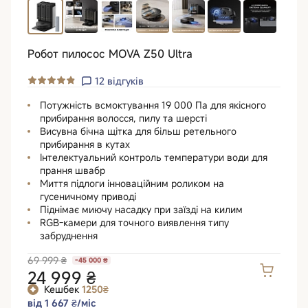
Робот пилосос MOVA Z50 Ultra
12
відгуків
Потужність всмоктування 19 000 Па для якісного
прибирання волосся, пилу та шерсті
Висувна бічна щітка для більш ретельного
прибирання в кутах
Інтелектуальний контроль температури води для
прання швабр
Миття підлоги інноваційним роликом на
гусеничному приводі
Піднімає миючу насадку при заїзді на килим
RGB-камери для точного виявлення типу
забруднення
69 999 ₴
-45 000 ₴
24 999 ₴
Кешбек
1250₴
від 1 667 ₴/міс