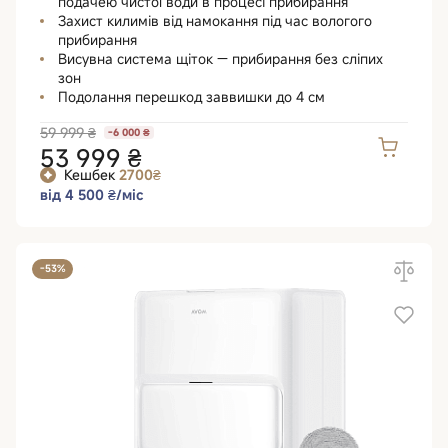
подачею чистої води в процесі прибирання
Захист килимів від намокання під час вологого
прибирання
Висувна система щіток — прибирання без сліпих
зон
Подолання перешкод заввишки до 4 см
59 999 ₴
-6 000 ₴
53 999 ₴
Кешбек
2700₴
від 4 500 ₴/міс
-53%