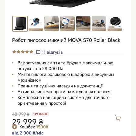
Робот пилосос миючий MOVA S70 Roller Black
11
відгуків
Всмоктування сміття та бруду з максимальною
потужністю 28 000 Па
Миття підлоги роликовою шваброю з висувним
механізмом
Прання та сушіння насадки на док-станції
Активна система проти намотування волосся
Комплексна навігаційна система для точного
орієнтування у просторі
48 999 ₴
-19 000 ₴
29 999 ₴
Кешбек
1500₴
від 2 000 ₴/міс