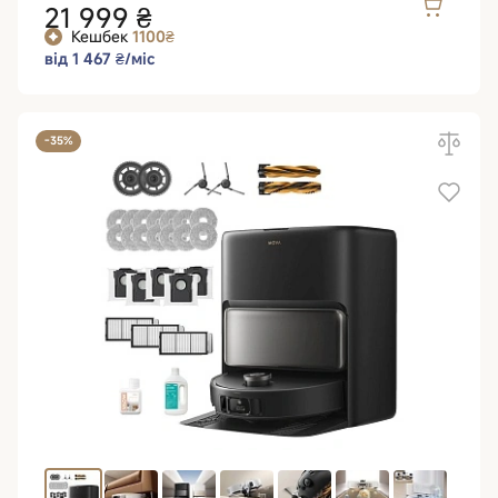
21 999 ₴
Кешбек
1100₴
від 1 467 ₴/міс
-35%