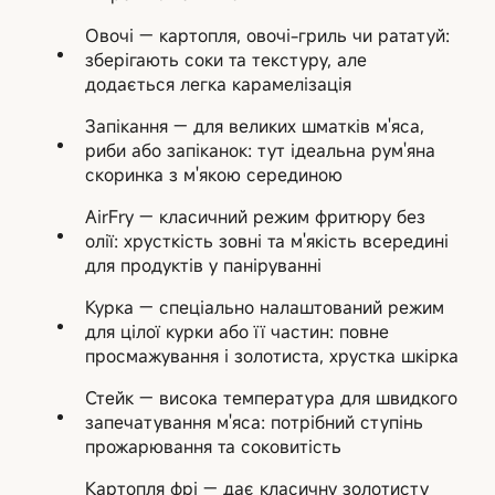
Овочі — картопля, овочі-гриль чи рататуй:
зберігають соки та текстуру, але
додається легка карамелізація
Запікання — для великих шматків м'яса,
риби або запіканок: тут ідеальна рум'яна
скоринка з м'якою серединою
AirFry — класичний режим фритюру без
олії: хрусткість зовні та м'якість всередині
для продуктів у паніруванні
Курка — спеціально налаштований режим
для цілої курки або її частин: повне
просмажування і золотиста, хрустка шкірка
Стейк — висока температура для швидкого
запечатування м'яса: потрібний ступінь
прожарювання та соковитість
Картопля фрі — дає класичну золотисту