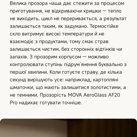
Велика прозора чаша дає стежити за процесом
приготування, не відкриваючи кришки — тепло
не виходить, цикл не переривається, а результат
залишається таким, як задумано. Термостійке
скло витримує високі температури й не
взаємодіє з продуктами, тому смак страв
залишається чистим, без сторонніх відтінків чи
запахів. З прозорим корпусом — можливо
контролювати ступінь підрум’янення буквально з
першої хвилини. Коли готуєте страву, де кілька
секунд вирішують усе: наприклад, картопляні
шматочки, що мають залишитися золотистими, а
не темними. Прозорість MOVA AeroGlass AF20
Pro надихає готувати точніше.