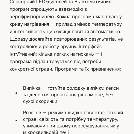
Сенсорний LED-дисплей та 8 автоматичних
програм спрощують взаємодію з
аерофритюрницею. Кожна програма має власну
криву нагрівання — прилад змінює температуру
й інтенсивність циркуляції повітря автоматично.
Щоразу досягайте повторюваних результатів, не
контролюючи роботу вручну. Інтерфейс
інтуїтивний: кілька легких натискань — і
програма підлаштовується під потреби
конкретної страви. Програми та їх призначення:
Випічка — готуйте солодку випічку, кекси
та десерти: пропікання рівномірне, без
сухої скоринки
Розігрів — режим швидко повертає готовій
страві свіжість та потрібну температуру,
уникаючи при цьому пересушування, як у
мікрохвильовій печі