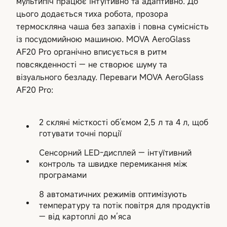
мультипіч працює інтуїтивно та адаптивно. До
цього додається тиха робота, прозора
термоскляна чаша без запахів і повна сумісність
із посудомийною машиною. MOVA AeroGlass
AF20 Pro органічно вписується в ритм
повсякденності — не створює шуму та
візуального безладу. Переваги MOVA AeroGlass
AF20 Pro:
2 скляні місткості об’ємом 2,5 л та 4 л, щоб
готувати точні порції
Сенсорний LED-дисплей — інтуїтивний
контроль та швидке перемикання між
програмами
8 автоматичних режимів оптимізують
температуру та потік повітря для продуктів
— від картоплі до м’яса