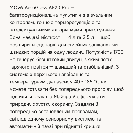
MOVA AeroGlass AF20 Pro —
багатофункціональна мультипіч з візуальним
контролем, точною терморегуляцією та
інтелектуальними алгоритмами приготування.
Вона має дві місткості — 4 л та 2,5 л — щоб
розширити сценарії: для сімейних запіканок чи
швидких порцій на одну людину. Потужність 1700
Вт генерує безщітковий двигун, з яким потік
гарячого повітря — швидший та стабільніший. З
системою верхнього нагрівання та
температурним діапазоном 40 - 185 °C ви
можете готувати без попереднього прогріву, щоб
підсилити реакцію Майяра й сформувати
природну хрустку скоринку. Завдяки 8
попередньо встановленим програмам,
світлодіодному сенсорному дисплею та
автоматичній паузі при піднятті кришки