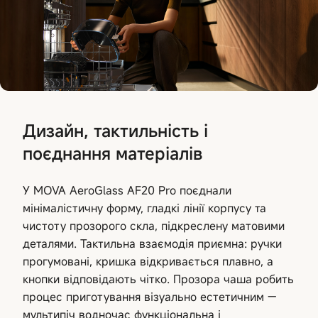
Дизайн, тактильність і
поєднання матеріалів
У MOVA AeroGlass AF20 Pro поєднали
мінімалістичну форму, гладкі лінії корпусу та
чистоту прозорого скла, підкреслену матовими
деталями. Тактильна взаємодія приємна: ручки
прогумовані, кришка відкривається плавно, а
кнопки відповідають чітко. Прозора чаша робить
процес приготування візуально естетичним —
мультипіч водночас функціональна і