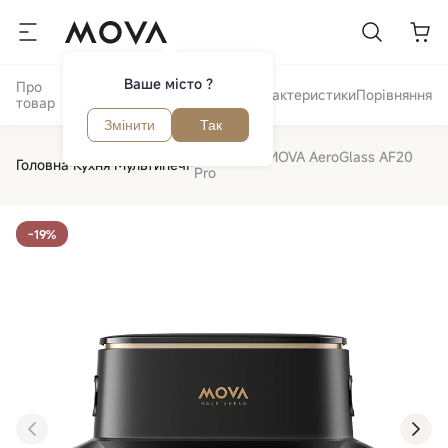
Ваше місто ?
Про
Відгуки та
Огляд
Характеристики
Порівняння
товар
питання
Змінити
Так
Мультипіч MOVA AeroGlass AF20
Головна
Кухня
Мультипечі
Pro
-19%
‹
›