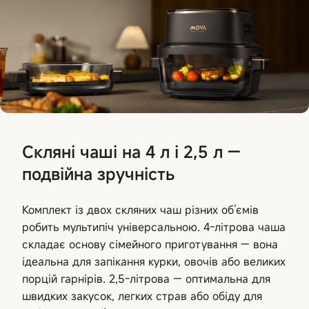
Скляні чаші на 4 л і 2,5 л —
подвійна зручність
Комплект із двох скляних чаш різних об’ємів
робить мультипіч універсальною. 4-літрова чаша
складає основу сімейного приготування — вона
ідеальна для запікання курки, овочів або великих
порцій гарнірів. 2,5-літрова — оптимальна для
швидких закусок, легких страв або обіду для