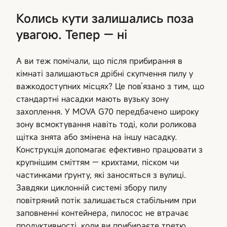
Колись кути залишались поза
увагою. Тепер — ні
А ви теж помічали, що після прибирання в
кімнаті залишаються дрібні скупчення пилу у
важкодоступних місцях? Це пов’язано з тим, що
стандартні насадки мають вузьку зону
захоплення. У MOVA G70 передбачено широку
зону всмоктування навіть тоді, коли роликова
щітка знята або змінена на іншу насадку.
Конструкція допомагає ефективно працювати з
крупнішим сміттям — крихтами, піском чи
частинками ґрунту, які заносяться з вулиці.
Завдяки циклонній системі збору пилу
повітряний потік залишається стабільним при
заповненні контейнера, пилосос не втрачає
продуктивності, коли ви прибираєте третю