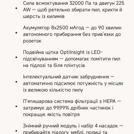
Сила всмоктування 32000 Па та двигун 225
AW — щоб ретельно збирати пил, крихти й
шерсть із килимів
Акумулятор 8х2500 мАгод — до 90 хвилин
автономного прибирання без прив’язки до
розеток
Подвійна щітка OptiInsight із LED-
підсвічуванням — допомагає помітити пил
на підлозі та біля плінтусів
Інтелектуальний датчик забруднення —
автоматично підсилює потужність у місцях
із великою кількістю пилу
П’ятишарова система фільтрації з HEPA —
затримує до 99,99% дрібних частинок і
покращує якість повітря
Знімний ручний модуль і набір 4 насадок —
прибирайте підлогу, меблі, полиці та