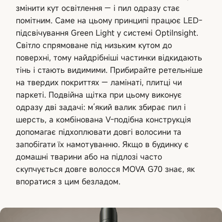
змінити кут освітлення — і пил одразу стає
помітним. Саме на цьому принципі працює LED-
підсвічування Green Light у системі OptiInsight.
Світло спрямоване під низьким кутом до
поверхні, тому найдрібніші частинки відкидають
тінь і стають видимими. Прибирайте ретельніше
на твердих покриттях — ламінаті, плитці чи
паркеті. Подвійна щітка при цьому виконує
одразу дві задачі: м’який валик збирає пил і
шерсть, а комбінована V-подібна конструкція
допомагає підхоплювати довгі волосини та
запобігати їх намотуванню. Якщо в будинку є
домашні тварини або на підлозі часто
скупчується довге волосся MOVA G70 знає, як
впоратися з цим безладом.