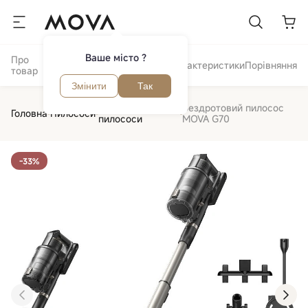
Ваше місто ?
Про
Відгуки та
Огляд
Характеристики
Порівняння
товар
питання
Змінити
Так
Акумуляторні
Бездротовий пилосос
Головна
Пилососи
пилососи
MOVA G70
-33%
‹
›