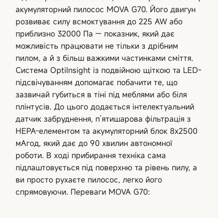
акумуляторний пилосос MOVA G70. Його двигун
розвиває силу всмоктування до 225 AW або
приблизно 32000 Па — показник, який дає
можливість працювати не тільки з дрібним
пилом, а й з більш важкими частинками сміття.
Система OptiInsight із подвійною щіткою та LED-
підсвічуванням допомагає побачити те, що
зазвичай губиться в тіні під меблями або біля
плінтусів. До цього додається інтелектуальний
датчик забруднення, п’ятишарова фільтрація з
HEPA-елементом та акумуляторний блок 8х2500
мАгод, який дає до 90 хвилин автономної
роботи. В ході прибирання техніка сама
підлаштовується під поверхню та рівень пилу, а
ви просто рухаєте пилосос, легко його
спрямовуючи. Переваги MOVA G70: