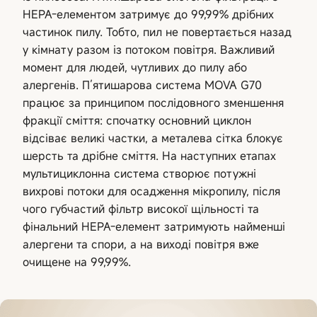
HEPA-елементом затримує до 99,99% дрібних
частинок пилу. Тобто, пил не повертається назад
у кімнату разом із потоком повітря. Важливий
момент для людей, чутливих до пилу або
алергенів. П’ятишарова система MOVA G70
працює за принципом послідовного зменшення
фракції сміття: спочатку основний циклон
відсіває великі частки, а металева сітка блокує
шерсть та дрібне сміття. На наступних етапах
мультициклонна система створює потужні
вихрові потоки для осадження мікропилу, після
чого губчастий фільтр високої щільності та
фінальний HEPA-елемент затримують найменші
алергени та спори, а на виході повітря вже
очищене на 99,99%.