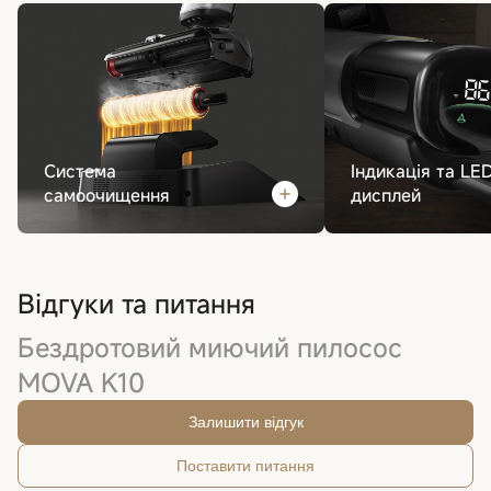
Система
Індикація та LE
самоочищення
дисплей
Відгуки та питання
Бездротовий миючий пилосос
MOVA K10
Залишити відгук
Поставити питання