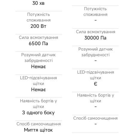
30 хв
Потужність
Потужність
споживання
споживання
-
200 Вт
Сила всмоктування
Сила всмоктування
30000 Па
6500 Па
Розумний датчик
Розумний датчик
забрудненості
забрудненості
-
Немає
LED-підсвічування
LED-підсвічування
щітки
щітки
Є
Немає
Наявність бортів у
Наявність бортів у
щітки
щітки
-
З одного боку
Спосіб самоочищення
Спосіб самоочищення
-
Миття щіток