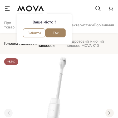
Ваше місто ?
Про
Відгуки та
Огляд
Характеристики
Порівняння
товар
питання
Змінити
Так
Акумуляторні
Бездротовий миючий
Головна
Пилососи
пилососи
пилосос MOVA K10
-35%
‹
›