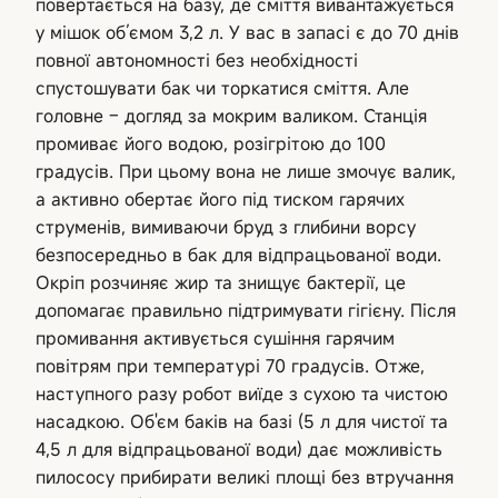
повертається на базу, де сміття вивантажується
у мішок об’ємом 3,2 л. У вас в запасі є до 70 днів
повної автономності без необхідності
спустошувати бак чи торкатися сміття. Але
головне – догляд за мокрим валиком. Станція
промиває його водою, розігрітою до 100
градусів. При цьому вона не лише змочує валик,
а активно обертає його під тиском гарячих
струменів, вимиваючи бруд з глибини ворсу
безпосередньо в бак для відпрацьованої води.
Окріп розчиняє жир та знищує бактерії, це
допомагає правильно підтримувати гігієну. Після
промивання активується сушіння гарячим
повітрям при температурі 70 градусів. Отже,
наступного разу робот виїде з сухою та чистою
насадкою. Об'єм баків на базі (5 л для чистої та
4,5 л для відпрацьованої води) дає можливість
пилососу прибирати великі площі без втручання