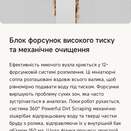
Блок форсунок високого тиску
та механічне очищення
Ефективність миючого вузла криється у 12-
форсунковій системі розпилення. Ці мініатюрні
сопла розташовані вздовж всього валика, щоб
рівномірно подавати воду під тиском. Форсунки
вирішують проблему сухих зон, яка часто
зустрічається в аналогах. Поки робот рухається,
система 360° Powerful Dirt Scraping механічно
зішкрібає відпрацьовану воду та тверді частки
бруду з ролика, відправляючи їх у внутрішній бак
об’ємом 150 мл. Щодо фізики процесу: пристрій