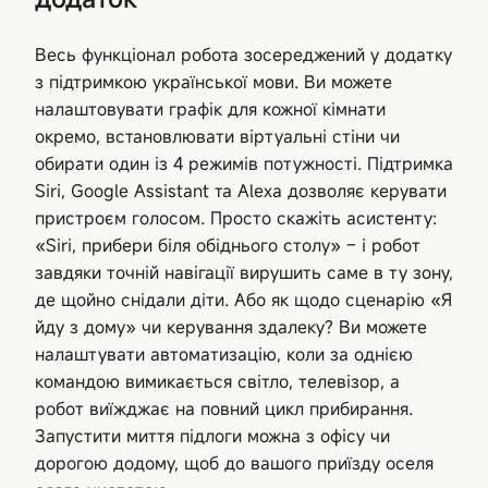
Весь функціонал робота зосереджений у додатку
з підтримкою української мови. Ви можете
налаштовувати графік для кожної кімнати
окремо, встановлювати віртуальні стіни чи
обирати один із 4 режимів потужності. Підтримка
Siri, Google Assistant та Alexa дозволяє керувати
пристроєм голосом. Просто скажіть асистенту:
«Siri, прибери біля обіднього столу» – і робот
завдяки точній навігації вирушить саме в ту зону,
де щойно снідали діти. Або як щодо сценарію «Я
йду з дому» чи керування здалеку? Ви можете
налаштувати автоматизацію, коли за однією
командою вимикається світло, телевізор, а
робот виїжджає на повний цикл прибирання.
Запустити миття підлоги можна з офісу чи
дорогою додому, щоб до вашого приїзду оселя