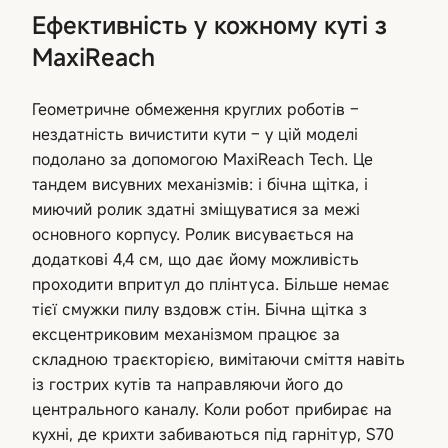
Ефективність у кожному куті з
MaxiReach
Геометричне обмеження круглих роботів –
нездатність вичистити кути – у цій моделі
подолано за допомогою MaxiReach Tech. Це
тандем висувних механізмів: і бічна щітка, і
миючий ролик здатні зміщуватися за межі
основного корпусу. Ролик висувається на
додаткові 4,4 см, що дає йому можливість
проходити впритул до плінтуса. Більше немає
тієї смужки пилу вздовж стін. Бічна щітка з
ексцентриковим механізмом працює за
складною траєкторією, вимітаючи сміття навіть
із гострих кутів та направляючи його до
центрального каналу. Коли робот прибирає на
кухні, де крихти забиваються під гарнітур, S70