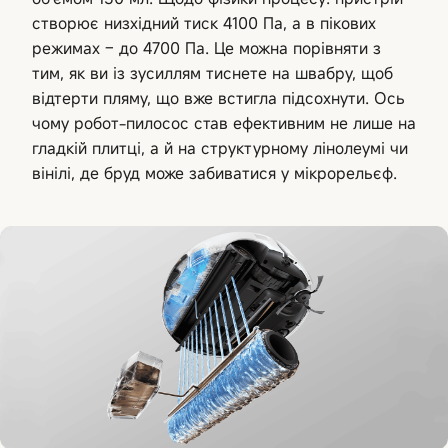
створює низхідний тиск 4100 Па, а в пікових
режимах – до 4700 Па. Це можна порівняти з
тим, як ви із зусиллям тиснете на швабру, щоб
відтерти пляму, що вже встигла підсохнути. Ось
чому робот-пилосос став ефективним не лише на
гладкій плитці, а й на структурному лінолеумі чи
вінілі, де бруд може забиватися у мікрорельєф.