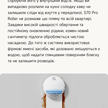
сорбуючи його у внутрішній відсік. Якщо ви
випадково розлили на кухні солодку каву чи
залишили сліди від взуття у передпокої, S70 Pro
Roller не розмаже цю пляму по всій квартирі.
Завдяки високій швидкості обертання та
постійному оновленню рідини, кожен новий
сантиметр підлоги обробляється чистою
насадкою. До того ж система використовує
фірмові миючі засоби, які дозовано змішуються з
водою, щоб надати глянцевим поверхням блиску
та не залишити розводів.