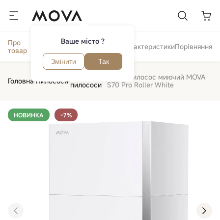
Ваше місто ?
Про
Відгуки та
Огляд
Характеристики
Порівняння
товар
питання
Змінити
Так
Роботи
Робот пилосос миючий MOVA
Головна
Пилососи
пилососи
S70 Pro Roller White
НОВИНКА
-7%
‹
›