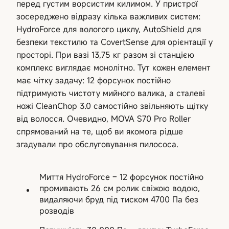
перед густим ворсистим килимом. У пристрої
зосереджено відразу кілька важливих систем:
HydroForce для вологого циклу, AutoShield для
безпеки текстилю та CovertSense для орієнтації у
просторі. При вазі 13,75 кг разом зі станцією
комплекс виглядає монолітно. Тут кожен елемент
має чітку задачу: 12 форсунок постійно
підтримують чистоту мийного валика, а сталеві
ножі CleanChop 3.0 самостійно звільняють щітку
від волосся. Очевидно, MOVA S70 Pro Roller
спрямований на те, щоб ви якомога рідше
згадували про обслуговування пилососа.
Миття HydroForce – 12 форсунок постійно
промивають 26 см ролик свіжою водою,
видаляючи бруд під тиском 4700 Па без
розводів