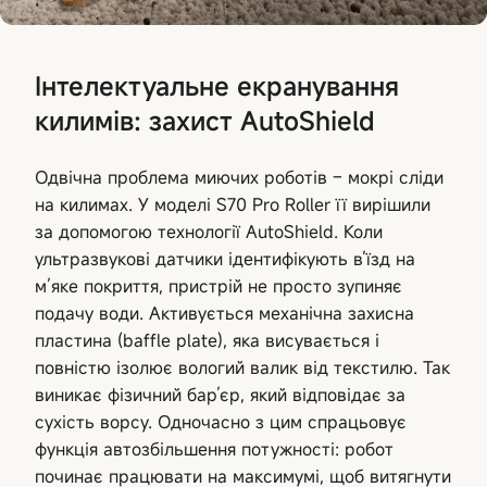
Інтелектуальне екранування
килимів: захист AutoShield
Одвічна проблема миючих роботів – мокрі сліди
на килимах. У моделі S70 Pro Roller її вирішили
за допомогою технології AutoShield. Коли
ультразвукові датчики ідентифікують в’їзд на
м’яке покриття, пристрій не просто зупиняє
подачу води. Активується механічна захисна
пластина (baffle plate), яка висувається і
повністю ізолює вологий валик від текстилю. Так
виникає фізичний бар’єр, який відповідає за
сухість ворсу. Одночасно з цим спрацьовує
функція автозбільшення потужності: робот
починає працювати на максимумі, щоб витягнути