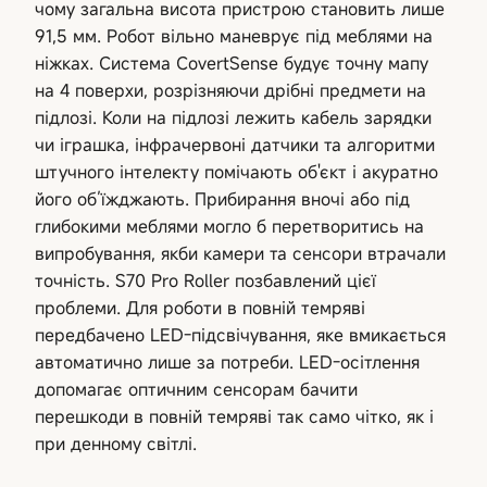
чому загальна висота пристрою становить лише
91,5 мм. Робот вільно маневрує під меблями на
ніжках. Система CovertSense будує точну мапу
на 4 поверхи, розрізняючи дрібні предмети на
підлозі. Коли на підлозі лежить кабель зарядки
чи іграшка, інфрачервоні датчики та алгоритми
штучного інтелекту помічають об'єкт і акуратно
його об’їжджають. Прибирання вночі або під
глибокими меблями могло б перетворитись на
випробування, якби камери та сенсори втрачали
точність. S70 Pro Roller позбавлений цієї
проблеми. Для роботи в повній темряві
передбачено LED-підсвічування, яке вмикається
автоматично лише за потреби. LED-осітлення
допомагає оптичним сенсорам бачити
перешкоди в повній темряві так само чітко, як і
при денному світлі.