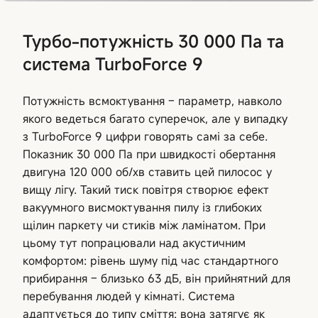
Турбо-потужність 30 000 Па та
система TurboForce 9
Потужність всмоктування – параметр, навколо
якого ведеться багато суперечок, але у випадку
з TurboForce 9 цифри говорять самі за себе.
Показник 30 000 Па при швидкості обертання
двигуна 120 000 об/хв ставить цей пилосос у
вищу лігу. Такий тиск повітря створює ефект
вакуумного висмоктування пилу із глибоких
щілин паркету чи стиків між ламінатом. При
цьому тут попрацювали над акустичним
комфортом: рівень шуму під час стандартного
прибирання – близько 63 дБ, він прийнятний для
перебування людей у кімнаті. Система
адаптується до типу сміття: вона затягує як