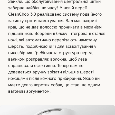
Звикли, що обслуговування центральної щітки
забирає найбільше часу? У новій версії
CleanChop 3.0 реалізовано систему подвійного
захисту проти намотування. Вал має закриті
краї, що не дає волоссю проникати в механізм
підшипників. Всередині блоку інтегровані сталеві
ножі, які автоматично перерізають намотану
шерсть, подрібнюючи її для всмоктування у
пилозбірник. Гребінчаста структура перед
валиком розправляє волокна, щоб леза
спрацювали ефективно. Тепер вам не
доведеться вручну зрізати кільця з шерсті
ножицями після кожного прибирання. Якщо ви
маєте довгошерстих собак, це стає ще одним
вагомим аргументом.