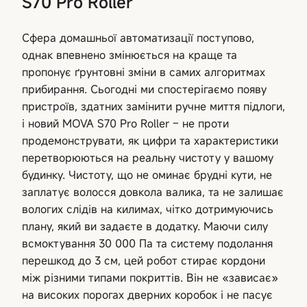
S70 Pro Roller
Сфера домашньої автоматизації поступово,
однак впевнено змінюється на краще та
пропонує ґрунтовні зміни в самих алгоритмах
прибирання. Сьогодні ми спостерігаємо появу
пристроїв, здатних замінити ручне миття підлоги,
і новий MOVA S70 Pro Roller – не проти
продемонструвати, як цифри та характеристики
перетворюються на реальну чистоту у вашому
будинку. Чистоту, що не оминає брудні кути, не
заплатує волосся довкола валика, та не залишає
вологих слідів на килимах, чітко дотримуючись
плану, який ви задаєте в додатку. Маючи силу
всмоктування 30 000 Па та систему подолання
перешкод до 3 см, цей робот стирає кордони
між різними типами покриттів. Він не «зависає»
на високих порогах дверних коробок і не пасує