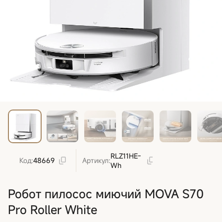
RLZ11HE-
Код:
48669
Артикул:
Wh
Робот пилосос миючий MOVA S70
Pro Roller White