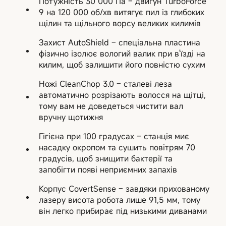
Потужність 30 000 Па – двигун TurboForce
9 на 120 000 об/хв витягує пил із глибоких
щілин та щільного ворсу великих килимів
Захист AutoShield – спеціальна пластина
фізично ізолює вологий валик при в'їзді на
килим, щоб залишити його повністю сухим
Ножі CleanChop 3.0 – сталеві леза
автоматично розрізають волосся на щітці,
тому вам не доведеться чистити вал
вручну щотижня
Гігієна при 100 градусах – станція миє
насадку окропом та сушить повітрям 70
градусів, щоб знищити бактерії та
запобігти появі неприємних запахів
Корпус CovertSense – завдяки прихованому
лазеру висота робота лише 91,5 мм, тому
він легко прибирає під низькими диванами